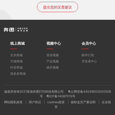
提出您的宝贵建议
线上商城
视频中心
会员中心
京东商城
宣传视频
邮件订阅
天猫商城
产品视频
开发者中心
抖音商城
操作视频
拼多多商城
版权所有©2021珠海奔图打印科技有限公司.
粤公网安备44049002000508
号
粤ICP备14067015号
网站隐私政策
用户协议
cookies政策
碳粉盒页产量说明
企业报
告