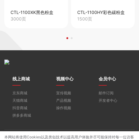
CTL-1100XK黑色粉盒
CTL-1100HY彩色碳粉盒
3000页
1500页
线上商城
视频中心
会员中心
京东商城
宣传视频
邮件订阅
天猫商城
产品视频
开发者中心
抖音商城
操作视频
拼多多商城
本网站将使用Cookies以及类似技术以提高用户体验并尽可能保持对每一位访客
版权所有©2021珠海奔图打印科技有限公司.
粤公网安备44049002000508